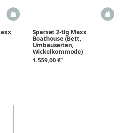
Maxx
Sparset 2-tlg Maxx
K
Boathouse (Bett,
m
Umbauseiten,
S
Wickelkommode)
1.
1.559,00 €
*