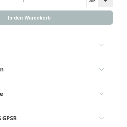
Stk
In den Warenkorb
en
ge
 GPSR