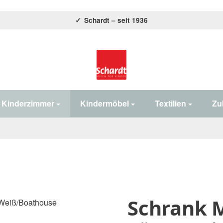
Schardt – seit 1936
Home#
Kinderzimmer
Kindermöbel
Textilien
Zu
Schrank 