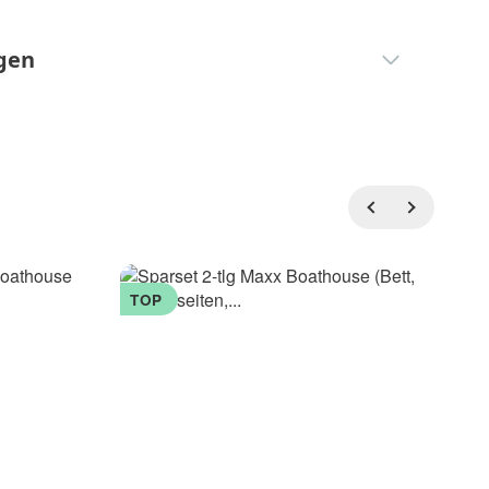
gen
TOP