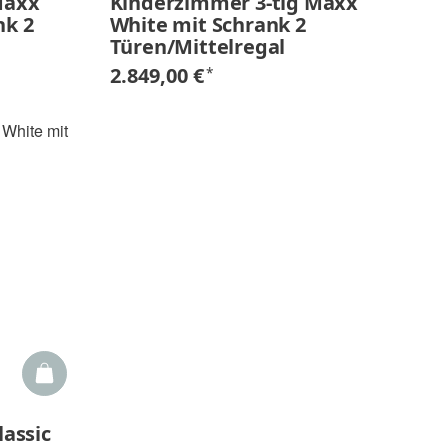
Maxx
Kinderzimmer 3-tlg Maxx
nk 2
White mit Schrank 2
Türen/Mittelregal
2.849,00 €
*
lassic