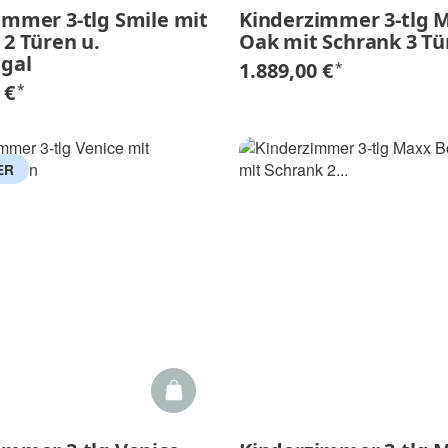
immer 3-tlg Smile mit
Kinderzimmer 3-tlg M
 2 Türen u.
Oak mit Schrank 3 Tü
egal
1.889,00 €
*
 €
*
ER