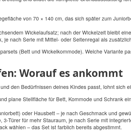
egefläche von 70 × 140 cm, das sich später zum Juniorbe
sendem Wickelaufsatz; nach der Wickelzeit bleibt ein
k, je nach Serie mit Mittel- oder Seitenregal als zusätz
e Sparsets (Bett und Wickelkommode). Welche Variante pa
fen: Worauf es ankommt
d den Bedürfnissen deines Kindes passt, lohnt sich ein 
 plane Stellfläche für Bett, Kommode und Schrank ein; e
niorbett) oder Hausbett – je nach Geschmack und gewü
3-Türer für mehr Stauraum, je nach Serie mit integrier
k wählen – das Set ist farblich bereits abgestimmt.