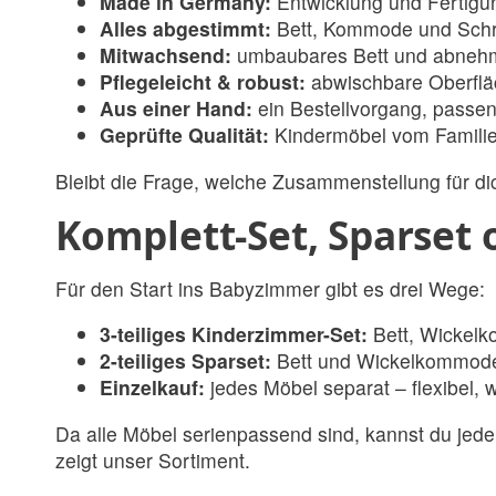
Made in Germany:
Entwicklung und Fertigun
Alles abgestimmt:
Bett, Kommode und Schran
Mitwachsend:
umbaubares Bett und abnehmb
Pflegeleicht & robust:
abwischbare Oberfläc
Aus einer Hand:
ein Bestellvorgang, passen
Geprüfte Qualität:
Kindermöbel vom Familienb
Bleibt die Frage, welche Zusammenstellung für dic
Komplett-Set, Sparset 
Für den Start ins Babyzimmer gibt es drei Wege:
3-teiliges Kinderzimmer-Set:
Bett, Wickelk
2-teiliges Sparset:
Bett und Wickelkommode –
Einzelkauf:
jedes Möbel separat – flexibel, 
Da alle Möbel serienpassend sind, kannst du jede
zeigt unser Sortiment.