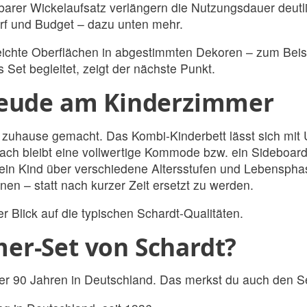
er Wickelaufsatz verlängern die Nutzungsdauer deutli
rf und Budget – dazu unten mehr.
leichte Oberflächen in abgestimmten Dekoren – zum Beis
s Set begleitet, zeigt der nächste Punkt.
reude am Kinderzimmer
n zuhause gemacht. Das Kombi-Kinderbett lässt sich mi
ch bleibt eine vollwertige Kommode bzw. ein Sideboard
t dein Kind über verschiedene Altersstufen und Lebens
n – statt nach kurzer Zeit ersetzt zu werden.
r Blick auf die typischen Schardt-Qualitäten.
er-Set von Schardt?
über 90 Jahren in Deutschland. Das merkst du auch den S