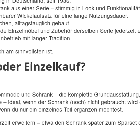
g in Deutschland, seit 1936.
k aus einer Serie – stimmig in Look und Funktionalität
arer Wickelaufsatz für eine lange Nutzungsdauer.
hen, alltagstauglich gebaut.
de Einzelmöbel und Zubehör derselben Serie jederzeit 
etrieb mit langer Tradition.
h am sinnvollsten ist.
oder Einzelkauf?
ommode und Schrank – die komplette Grundausstattung, 
 ideal, wenn der Schrank (noch) nicht gebraucht wird o
wenn du nur ein einzelnes Teil ergänzen möchtest.
rzeit erweitern – etwa den Schrank später zum Sparset 