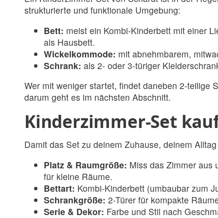
strukturierte und funktionale Umgebung:
Bett:
meist ein Kombi-Kinderbett mit einer Li
als Hausbett.
Wickelkommode:
mit abnehmbarem, mitwach
Schrank:
als 2- oder 3-türiger Kleiderschran
Wer mit weniger startet, findet daneben 2-teilig
darum geht es im nächsten Abschnitt.
Kinderzimmer-Set kau
Damit das Set zu deinem Zuhause, deinem Alltag un
Platz & Raumgröße:
Miss das Zimmer aus und
für kleine Räume.
Bettart:
Kombi-Kinderbett (umbaubar zum Ju
Schrankgröße:
2-Türer für kompakte Räume, 
Serie & Dekor:
Farbe und Stil nach Geschmac