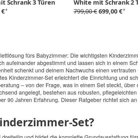
it Schrank 3 Türen
White mit Schrank 2 
 €
799,00 €
699,00 €
*
*
plettlösung fürs Babyzimmer: Die wichtigsten Kinderz
isch aufeinander abgestimmt und lassen sich in einem Schr
heit schenkt und deinem Nachwuchs einen vertrauten O
Kinderzimmer-Set erleichtert die Einrichtung und scha
beratung – von der Frage, was in einem Set steckt, über 
achsend angelegt, bestehen aus robusten, pflegeleicht
er 90 Jahren Erfahrung. Dieser Ratgeber richtet sich an
Kinderzimmer-Set?
 dreiteilig und bildet die komplette Grundausstattung f