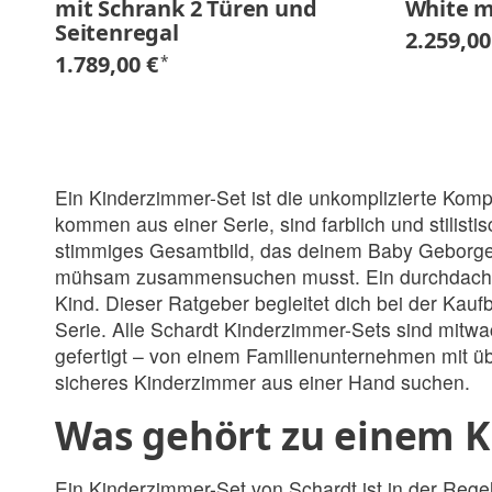
mit Schrank 2 Türen und
White m
Seitenregal
2.259,00
1.789,00 €
*
Ein Kinderzimmer-Set ist die unkomplizierte Kom
kommen aus einer Serie, sind farblich und stilist
stimmiges Gesamtbild, das deinem Baby Geborgen
mühsam zusammensuchen musst. Ein durchdachtes 
Kind. Dieser Ratgeber begleitet dich bei der Kauf
Serie. Alle Schardt Kinderzimmer-Sets sind mitw
gefertigt – von einem Familienunternehmen mit üb
sicheres Kinderzimmer aus einer Hand suchen.
Was gehört zu einem 
Ein Kinderzimmer-Set von Schardt ist in der Regel