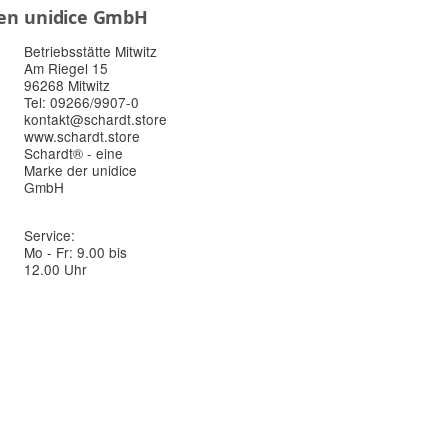
en
unidice GmbH
Betriebsstätte Mitwitz
Am Riegel 15
96268 Mitwitz
Tel: 09266/9907-0
kontakt@schardt.store
www.schardt.store
Schardt® - eine
Marke der unidice
GmbH
Service:
Mo - Fr: 9.00 bis
12.00 Uhr