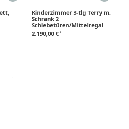
ett,
Kinderzimmer 3-tlg Terry m.
Ki
Schrank 2
W
Schiebetüren/Mittelregal
79
2.190,00 €
*