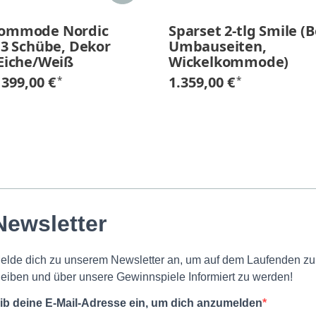
kommode Nordic
Sparset 2-tlg Smile (B
 3 Schübe, Dekor
Umbauseiten,
 Eiche/Weiß
Wickelkommode)
399,00 €
1.359,00 €
*
*