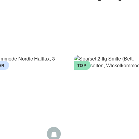
ER
TOP