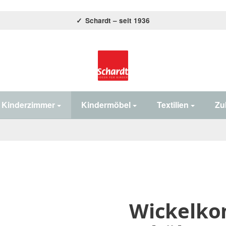
Schardt – seit 1936
Home#
Kinderzimmer
Kindermöbel
Textilien
Zu
Wickelko