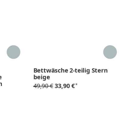
Bettwäsche 2-teilig Stern
Be
e
beige
g
m
49,90 €
33,90 €
49
*