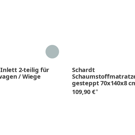
Inlett 2-teilig für
Schardt
agen / Wiege
Schaumstoffmatratz
gesteppt 70x140x8 c
109,90 €
*