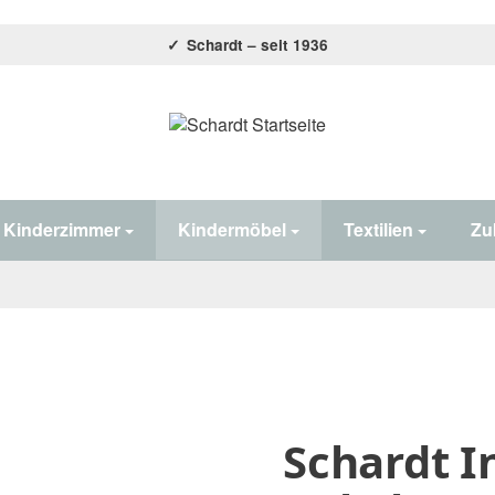
Schardt – seit 1936
Home#
Kinderzimmer
Kindermöbel
Textilien
Zu
Schardt In