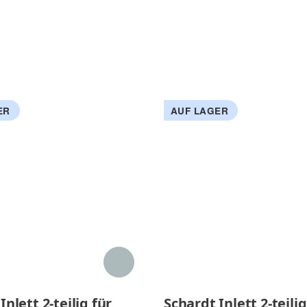
ER
AUF LAGER
Inlett 2-teilig für
Schardt Inlett 2-teilig