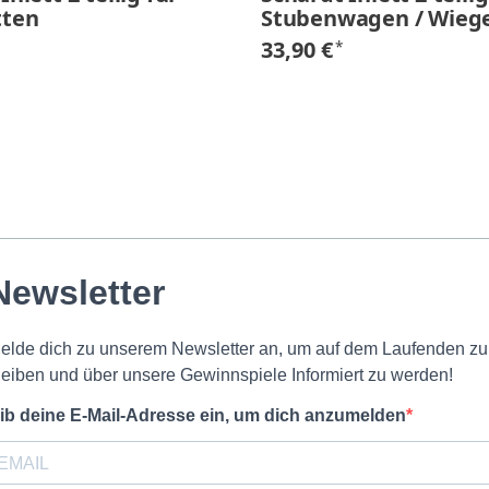
tten
Stubenwagen / Wieg
33,90 €
*