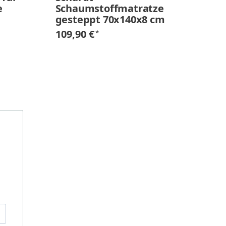
e
Schaumstoffmatratze
b
gesteppt 70x140x8 cm
49
109,90 €
*