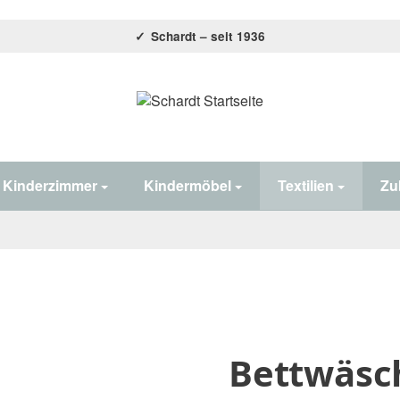
Schardt – seit 1936
Home#
Kinderzimmer
Kindermöbel
Textilien
Zu
Bettwäsch