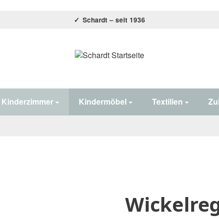
Schardt – seit 1936
Home#
Kinderzimmer
Kindermöbel
Textilien
Zu
Wickelreg