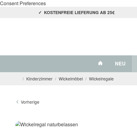
Consent Preferences
KOSTENFREIE LIEFERUNG AB 25€
#custom.link
NEU
/
Kinderzimmer
/
Wickelmöbel
/
Wickelregale
Startseite
Vorherige