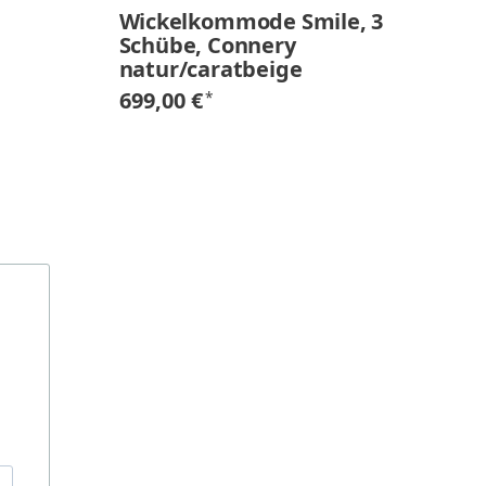
Wickelkommode Smile, 3
W
Schübe, Connery
D
natur/caratbeige
D
699,00 €
54
*