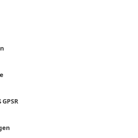
en
ge
 GPSR
gen