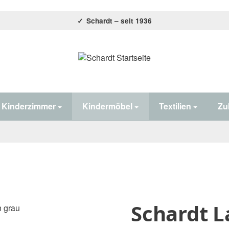
Schardt – seit 1936
Home#
Kinderzimmer
Kindermöbel
Textilien
Zu
Schardt L