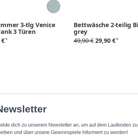
immer 3-tlg Venice
Bettwäsche 2-teilig B
rank 3 Türen
grey
 €
49,90 €
29,90 €
*
*