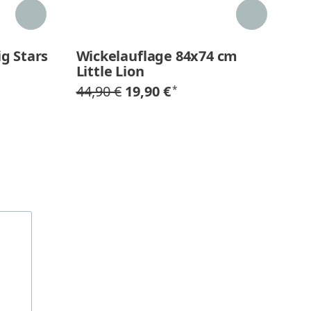
ig Stars
Wickelauflage 84x74 cm
S
Little Lion
S
g
44,90 €
19,90 €
*
1