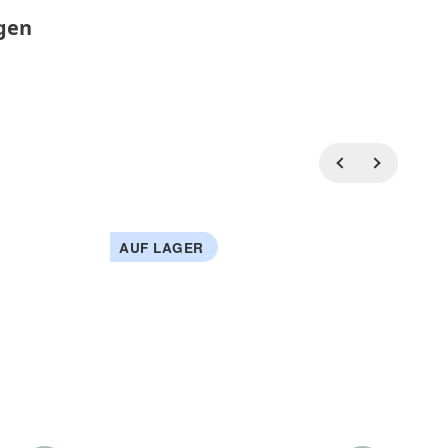
gen
AUF LAGER
A